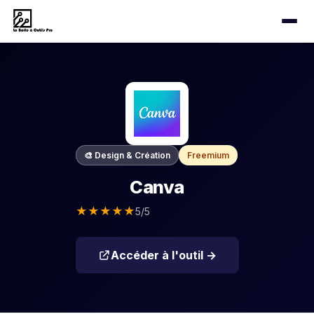
🎨 Design & Création
Freemium
Canva
★
★
★
★
★
5/5
Accéder à l'outil →