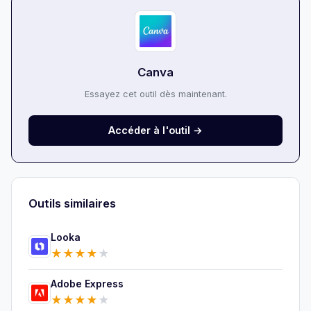
Canva
Essayez cet outil dès maintenant.
Accéder à l'outil →
Outils similaires
Looka
★
★
★
★
★
Adobe Express
★
★
★
★
★