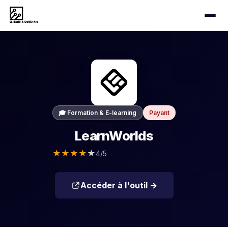
🎓 Formation & E-learning
Payant
LearnWorlds
★
★
★
★
★
4/5
Accéder à l'outil →