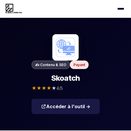
✍️ Contenu & SEO
Payant
Skoatch
★
★
★
★
★
4/5
Accéder à l'outil →