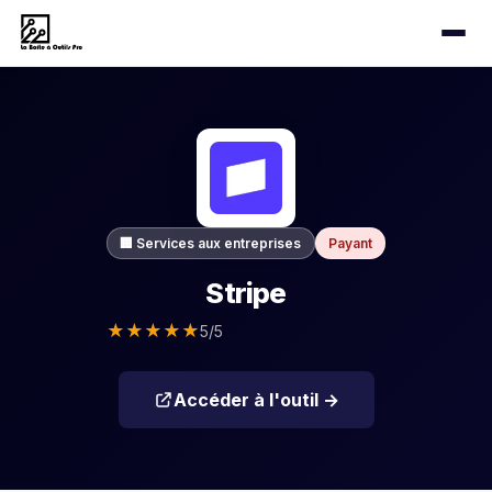
🏢 Services aux entreprises
Payant
Stripe
★
★
★
★
★
5/5
Accéder à l'outil →