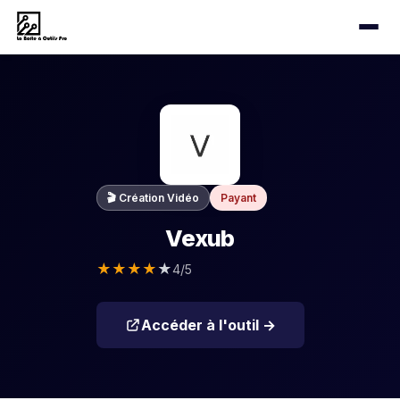
🎬 Création Vidéo
Payant
Vexub
★
★
★
★
★
4/5
Accéder à l'outil →