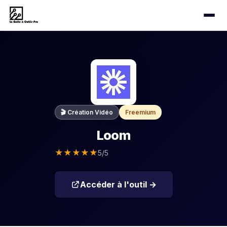
🎬 Création Vidéo
Freemium
Loom
★
★
★
★
★
5/5
Accéder à l'outil →